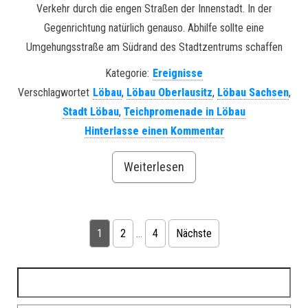
Verkehr durch die engen Straßen der Innenstadt. In der
Gegenrichtung natürlich genauso. Abhilfe sollte eine
Umgehungsstraße am Südrand des Stadtzentrums schaffen
Kategorie:
Ereignisse
Verschlagwortet
Löbau
,
Löbau Oberlausitz
,
Löbau Sachsen
,
Stadt Löbau
,
Teichpromenade in Löbau
Hinterlasse einen Kommentar
Weiterlesen
1
2
…
4
Nächste
Seitennummerierung der Beiträge
Suchen nach: