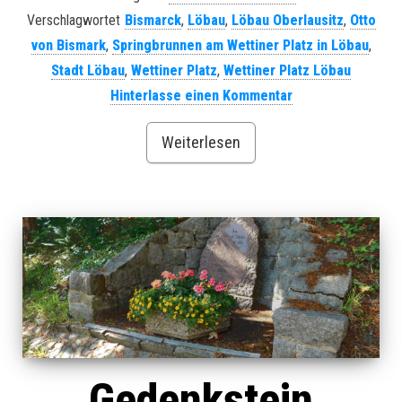
Verschlagwortet
Bismarck
,
Löbau
,
Löbau Oberlausitz
,
Otto
von Bismark
,
Springbrunnen am Wettiner Platz in Löbau
,
Stadt Löbau
,
Wettiner Platz
,
Wettiner Platz Löbau
Hinterlasse einen Kommentar
Weiterlesen
Gedenkstein