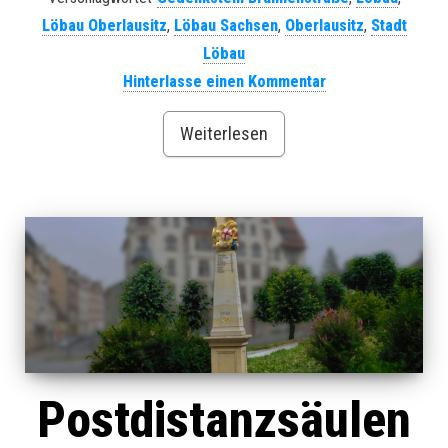
Löbau Oberlausitz
,
Löbau Sachsen
,
Oberlausitz
,
Stadt
Löbau
Hinterlasse einen Kommentar
Weiterlesen
Postdistanzsäulen