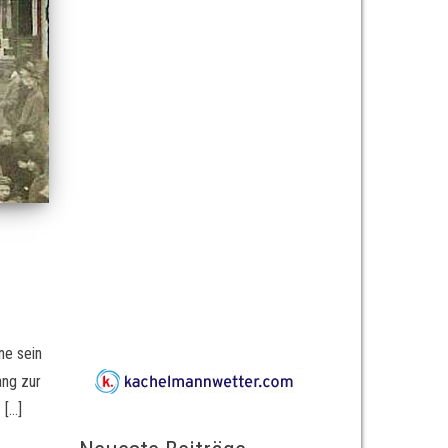
ne sein
ang zur
 […]