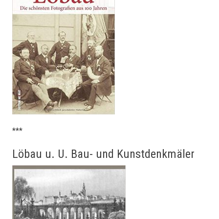
***
Löbau u. U. Bau- und Kunstdenkmäler