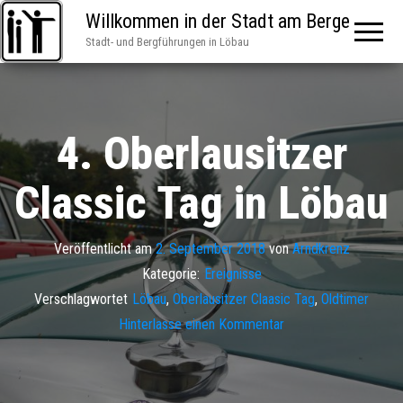
Willkommen in der Stadt am Berge
Stadt- und Bergführungen in Löbau
4. Oberlausitzer
Classic Tag in Löbau
Veröffentlicht am
2. September 2018
von
Arndkrenz
Kategorie:
Ereignisse
Verschlagwortet
Löbau
,
Oberlausitzer Claasic Tag
,
Oldtimer
Hinterlasse einen Kommentar