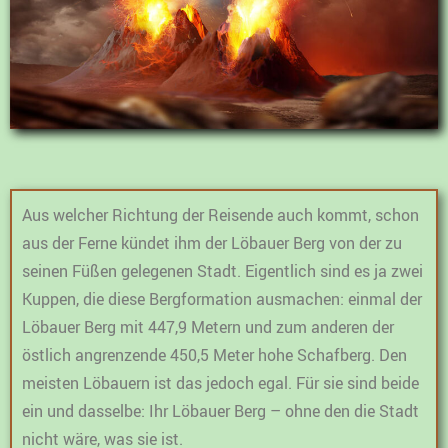
Aus welcher Richtung der Reisende auch kommt, schon
aus der Ferne kündet ihm der Löbauer Berg von der zu
seinen Füßen gelegenen Stadt. Eigentlich sind es ja zwei
Kuppen, die diese Bergformation ausmachen: einmal der
Löbauer Berg mit 447,9 Metern und zum anderen der
östlich angrenzende 450,5 Meter hohe Schafberg. Den
meisten Löbauern ist das jedoch egal. Für sie sind beide
ein und dasselbe: Ihr Löbauer Berg – ohne den die Stadt
nicht wäre, was sie ist.